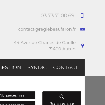
03.73.71.00.69
contact@regiebeaufaron.fr
44 Avenue Charles de Gaulle
71400 Autun
GESTION
SYNDIC
CONTACT
Rechercher