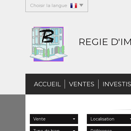
Choisir la langue
REGIE D'
ACCUEIL
VENTES
INVESTI
Vente
Localisation
Type de bien