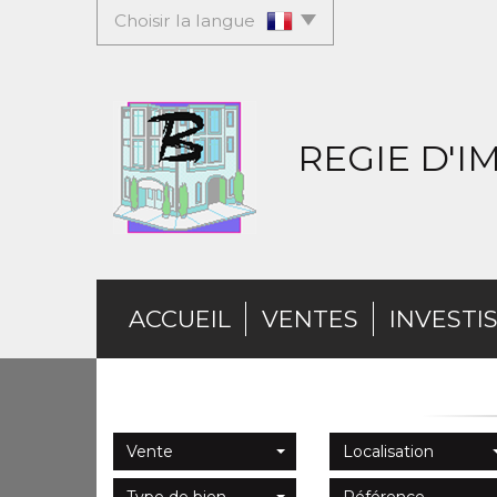
Choisir la langue
REGIE D'
ACCUEIL
VENTES
INVESTI
Vente
Localisation
Type de bien