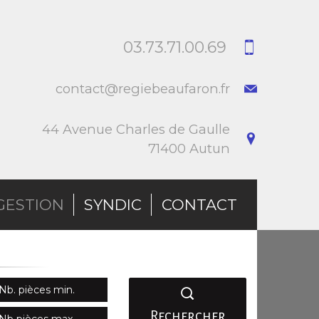
03.73.71.00.69
contact@regiebeaufaron.fr
44 Avenue Charles de Gaulle
71400 Autun
GESTION
SYNDIC
CONTACT
Rechercher