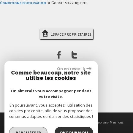
Conditions d'utilisation
de Google s'appliquent.
Espace propriétaires
On en reste là
Comme beaucoup, notre site
utilise les cookies
On aimerait vous accompagner pendant
votre visite.
En poursuivant, vous acceptez l'utilisation des
cookies par ce site, afin de vous proposer des
contenus adaptés et réaliser des statistiques !
© 2026 | Tous droits réservés | Traduction powered by Google -
Plan du site
-
Mentions
légales
-
Nos honoraires
-
Partenaires
-
Admin
-
Politique RGPD
PARAMÉTRER
OK POUR MOI !