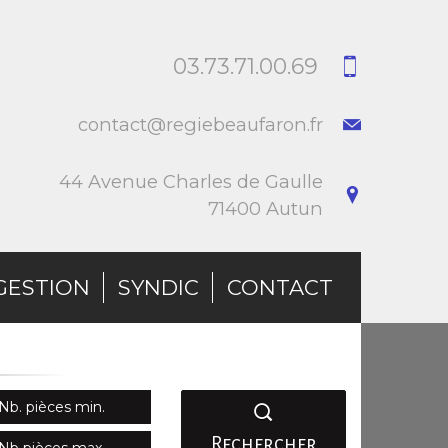
03.73.71.00.69
contact@regiebeaufaron.fr
44 Avenue Charles de Gaulle
71400 Autun
GESTION
SYNDIC
CONTACT
Rechercher