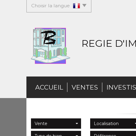
Choisir la langue
REGIE D'
ACCUEIL
VENTES
INVESTI
Vente
Localisation
Type de bien