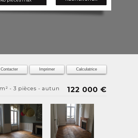
Contacter
Imprimer
Calculatrice
122 000
€
m² - 3 pièces - autun