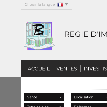
Choisir la langue
REGIE D'
ACCUEIL
VENTES
INVESTI
Vente
Localisation
Type de bien