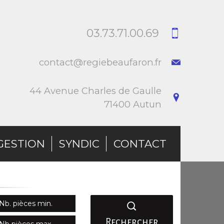
03.73.71.00.69
contact@regiebeaufaron.fr
44 Avenue Charles de Gaulle
71400 Autun
GESTION
SYNDIC
CONTACT
Rechercher